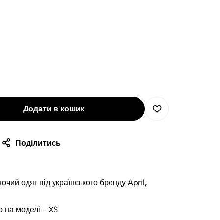
Додати в кошик
Поділитись
очий одяг від українського бренду April
,
р на моделі - XS