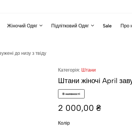
Жіночий Одяг
Підлітковий Одяг
Sale
Про 
вужені до низу з твіду
Категорія:
Штани
Штани жіночі April зав
В наявності
2 000,00
₴
Колір