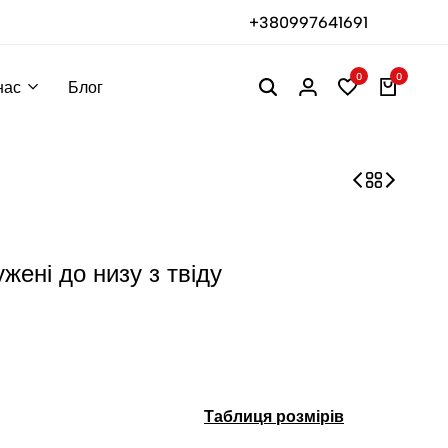
+380997641691
0
0
нас
Блог
ужені до низу з твіду
Таблиця розмірів