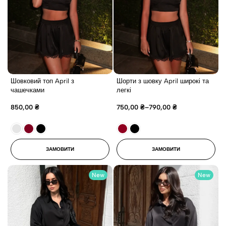
Шовковий топ April з
Шорти з шовку April широкі та
чашечками
легкі
850,00
₴
750,00
₴
–
790,00
₴
ЗАМОВИТИ
ЗАМОВИТИ
New
New