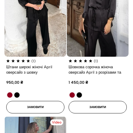
(1)
(1)
Штани широкі жіночі April
Шовкова сорочка жіноча
оверсайз з шовку
оверсайз April з розрізами та
поясом
950,00
₴
1 450,00
₴
ЗАМОВИТИ
ЗАМОВИТИ
Video