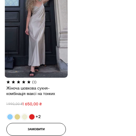
(1)
Жіноча шовкова сукня-
комбінація максі на тонких
бретелях, довга літня сукня
1 650,00
₴
1 990,00
₴
+2
ЗАМОВИТИ