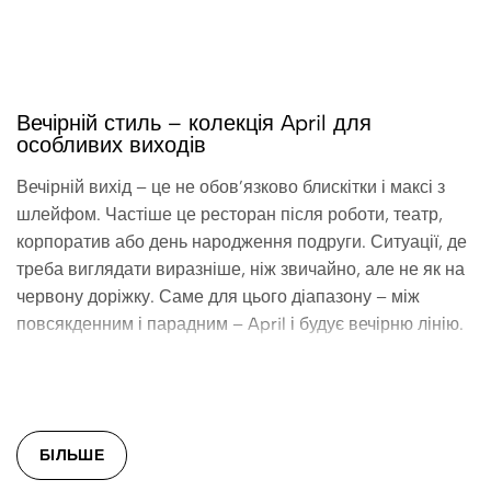
Вечірній стиль – колекція April для
особливих виходів
Вечірній вихід – це не обов’язково блискітки і максі з
шлейфом. Частіше це ресторан після роботи, театр,
корпоратив або день народження подруги. Ситуації, де
треба виглядати виразніше, ніж звичайно, але не як на
червону доріжку. Саме для цього діапазону – між
повсякденним і парадним – April і будує вечірню лінію.
Дизайнерка Лара Пиріжкова не розділяє гардероб на
«для роботи» і «для виходу» так жорстко, як це роблять
масові бренди. Речі April проектуються з розрахунком
БІЛЬШЕ
на кілька контекстів – і вечірній образ у цій логіці
збирається з тих самих речей, що й повсякденний, але в