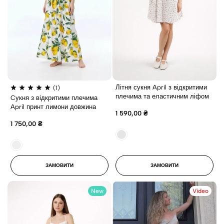
Літня сукня April з відкритими
(1)
плечима та еластичним ліфом
Cукня з відкритими плечима
April принт лимони довжина
1 590,00
₴
максі
1 750,00
₴
ЗАМОВИТИ
ЗАМОВИТИ
New
Video