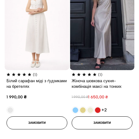
(1)
(1)
Білий сарафан міді з ґудзиками
Жіноча шовкова сукня-
на бретелях
комбінація максі на тонких
бретелях, довга літня сукня
1 990,00
₴
1 650,00
₴
1 990,00
₴
+2
ЗАМОВИТИ
ЗАМОВИТИ