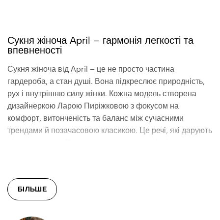
Сукня жіноча April – гармонія легкості та
впевненості
Сукня жіноча від April – це не просто частина
гардероба, а стан душі. Вона підкреслює природність,
рух і внутрішню силу жінки. Кожна модель створена
дизайнеркою Ларою Пиріжковою з фокусом на
комфорт, витонченість та баланс між сучасними
трендами й позачасовою класикою. Це речі, які дарують
відчуття гармонії – коли все на своєму місці: силует,
тканина, колір, настрій.
Силует, який говорить без слів
БІЛЬШЕ
Колекція охоплює різні фасони: від лаконічних прямого
крою до суконь зі спідницями, що м’яко хвилюються при