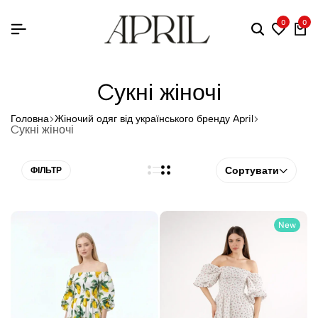
0
0
Cукні жіночі
Головна
Жіночий одяг від українського бренду April
Cукні жіночі
Сортувати
ФІЛЬТР
New