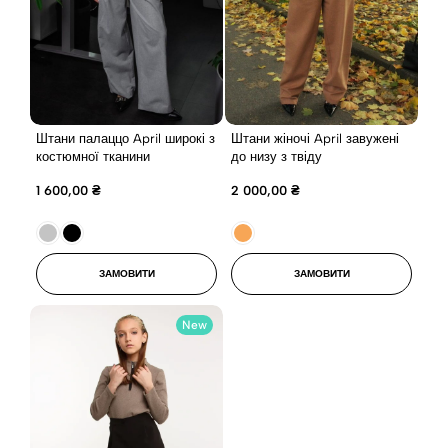
Штани палаццо April широкі з
Штани жіночі April завужені
костюмної тканини
до низу з твіду
1 600,00
₴
2 000,00
₴
ЗАМОВИТИ
ЗАМОВИТИ
New