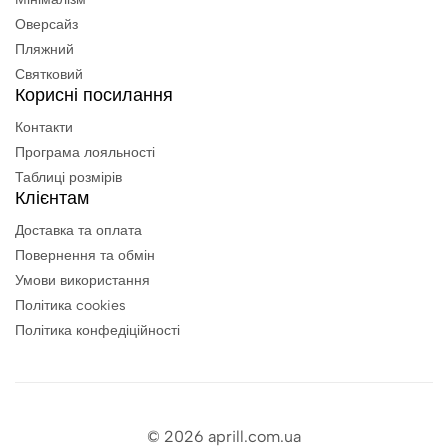
Оверсайз
Рекомендовано
Тип
Особливість
Пляжний
для
Святковий
Корисні посилання
М’які, утримують
Холодна осінь,
Флісові
тепло
зима
Контакти
Програма лояльності
Щільні, приємні до
Повсякденне
Футерні
Таблиці розмірів
шкіри
носіння
Клієнтам
Весна, шкільні
Доставка та оплата
Котонові
Дихаючі, натуральні
образи
Повернення та обмін
Умови використання
Турбота у кожній деталі
Політика cookies
Політика конфедіційності
April приділяє увагу внутрішній обробці – шви акуратні,
м’які, не натирають навіть при тривалому носінні. Це
турбота, яку видно у кожній лінії
.
© 2026 aprill.com.ua
Дитячі штани для дівчаток – зручність у русі