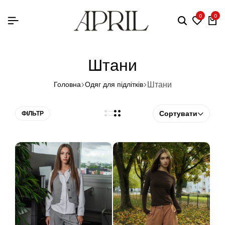
0
0
Штани
Штани
Головна
Одяг для підлітків
Сортувати
ФІЛЬТР