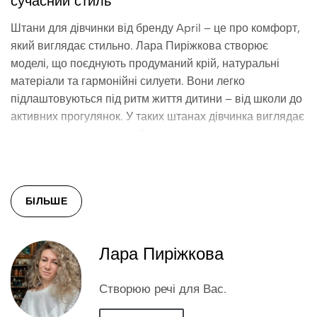
сучасний стиль
Штани для дівчинки від бренду April – це про комфорт,
який виглядає стильно. Лара Пиріжкова створює
моделі, що поєднують продуманий крій, натуральні
матеріали та гармонійні силуети. Вони легко
підлаштовуються під ритм життя дитини – від школи до
активних прогулянок. У таких штанах дівчинка виглядає
доглянуто, а відчуває себе вільно.
Переваги штанів від April
М’які тканини, що не обмежують рухів.
БІЛЬШЕ
Еластичний пояс для зручної посадки.
Натуральні волокна – комфорт навіть у найактивніші
дні.
Лара Пиріжкова
Створюю речі для Вас.
Для кожного дня і настрою