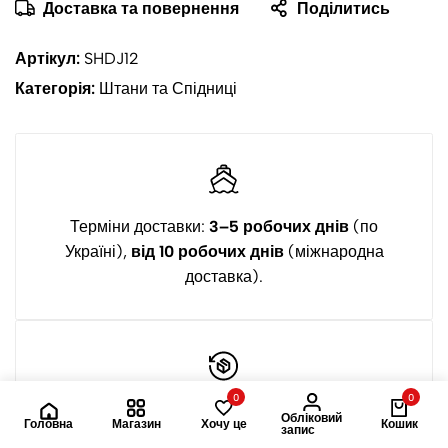
Доставка та повернення
Поділитись
Артікул:
SHDJ12
Категорія:
Штани та Спідниці
Терміни доставки:
3–5 робочих днів
(по
Україні),
від 10 робочих днів
(міжнародна
доставка).
0
0
Повернення та обмін впродовж
14 днів
з дати
Обліковий
Головна
Магазин
Хочу це
Кошик
запис
отримання.