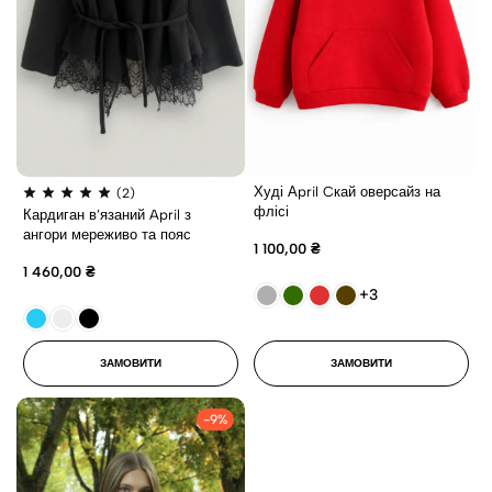
Худі Аpril Cкай оверсайз на
(2)
флісі
Кардиган в’язаний April з
ангори мереживо та пояс
1 100,00
₴
1 460,00
₴
+3
ЗАМОВИТИ
ЗАМОВИТИ
-9%