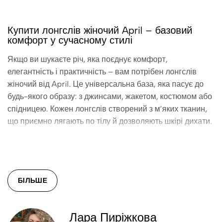
Купити лонгслів жіночий April – базовий
комфорт у сучасному стилі
Якщо ви шукаєте річ, яка поєднує комфорт,
елегантність і практичність – вам потрібен лонгслів
жіночий від April. Це універсальна база, яка пасує до
будь-якого образу: з джинсами, жакетом, костюмом або
спідницею. Кожен лонгслів створений з м’яких тканин,
що приємно лягають по тілу й дозволяють шкірі дихати.
Дизайн, який не потребує зайвих слів
Лара Пиріжкова втілює у лонгслівах філософію “менше
– означає краще”. Чисті лінії, природні відтінки,
БІЛЬШЕ
ідеальна посадка – усе продумано до деталей. Це речі,
які виглядають однаково добре і під піджак, і
самостійно.
Лара Пиріжкова