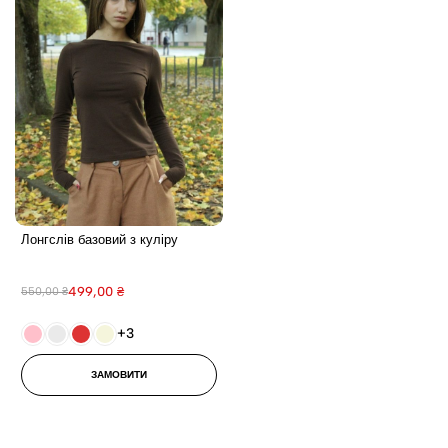
Лонгслів базовий з куліру
499,00
₴
550,00
₴
+3
ЗАМОВИТИ